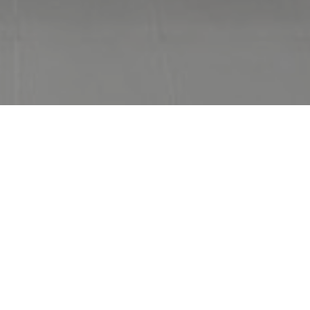
nous ?
on
Adrien-Pouliot à l’Université Laval, l’ADVE est la
incontournable de la Faculté des sciences et de génie.
tiative des étudiants, elle est gérée
par et pour les
nique qui en fait bien plus qu’un point de service : une
sandwiches préparés sur place, soupes, salades, cafés