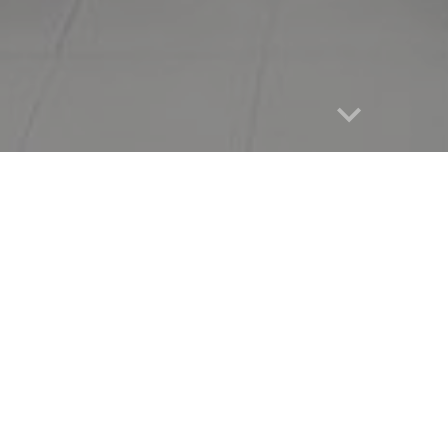
Qui sommes-
Située dans
le pavill
concession alimentaire 
Fondée en 1995 à l’ini
étudiants
– un modèle u
véritable communauté.
Au menu :
Délicieux 
variés et viennoiseries.